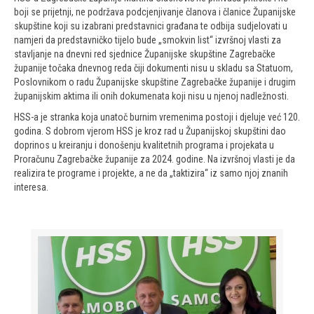
boji se prijetnji, ne podržava podcjenjivanje članova i članice Županijske
skupštine koji su izabrani predstavnici građana te odbija sudjelovati u
namjeri da predstavničko tijelo bude „smokvin list“ izvršnoj vlasti za
stavljanje na dnevni red sjednice Županijske skupštine Zagrebačke
županije točaka dnevnog reda čiji dokumenti nisu u skladu sa Statuom,
Poslovnikom o radu Županijske skupštine Zagrebačke županije i drugim
županijskim aktima ili onih dokumenata koji nisu u njenoj nadležnosti.
HSS-a je stranka koja unatoč burnim vremenima postoji i djeluje već 120.
godina. S dobrom vjerom HSS je kroz rad u Županijskoj skupštini dao
doprinos u kreiranju i donošenju kvalitetnih programa i projekata u
Proračunu Zagrebačke županije za 2024. godine. Na izvršnoj vlasti je da
realizira te programe i projekte, a ne da „taktizira“ iz samo njoj znanih
interesa.