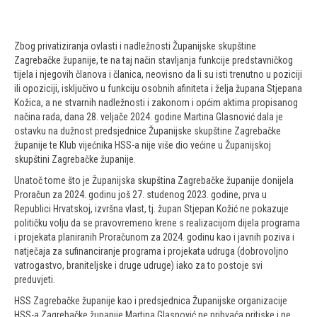
Zbog privatiziranja ovlasti i nadležnosti Županijske skupštine
Zagrebačke županije, te na taj način stavljanja funkcije predstavničkog
tijela i njegovih članova i članica, neovisno da li su isti trenutno u poziciji
ili opoziciji, isključivo u funkciju osobnih afiniteta i želja župana Stjepana
Kožica, a ne stvarnih nadležnosti i zakonom i općim aktima propisanog
načina rada, dana 28. veljače 2024. godine Martina Glasnović dala je
ostavku na dužnost predsjednice Županijske skupštine Zagrebačke
županije te Klub vijećnika HSS-a nije više dio većine u Županijskoj
skupštini Zagrebačke županije.
Unatoč tome što je Županijska skupština Zagrebačke županije donijela
Proračun za 2024. godinu još 27. studenog 2023. godine, prva u
Republici Hrvatskoj, izvršna vlast, tj. župan Stjepan Kožić ne pokazuje
političku volju da se pravovremeno krene s realizacijom dijela programa
i projekata planiranih Proračunom za 2024. godinu kao i javnih poziva i
natječaja za sufinanciranje programa i projekata udruga (dobrovoljno
vatrogastvo, braniteljske i druge udruge) iako za to postoje svi
preduvjeti.
HSS Zagrebačke županije kao i predsjednica Županijske organizacije
HSS-a Zagrebačke županije Martina Glasnović ne prihvaća pritiske i ne