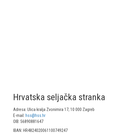
Hrvatska seljačka stranka
Adresa: Ulica kralja Zvonimira 17, 10 000 Zagreb
E-mail:
hss@hss.hr
OIB: 56890881647
IBAN: HR4824020061100749247