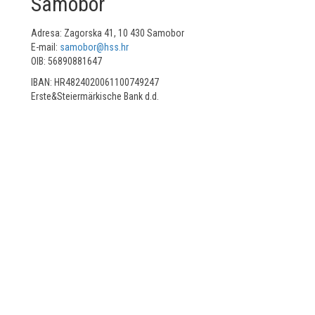
Samobor
Adresa: Zagorska 41, 10 430 Samobor
E-mail:
samobor@hss.hr
OIB: 56890881647
IBAN: HR4824020061100749247
Erste&Steiermärkische Bank d.d.