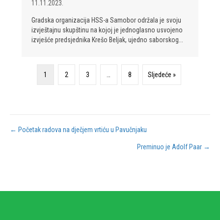
11.11.2023.
Gradska organizacija HSS-a Samobor održala je svoju
izvještajnu skupštinu na kojoj je jednoglasno usvojeno
izvješće predsjednika Krešo Beljak, ujedno saborskog...
1
2
3
…
8
Sljedeće »
Posts
← Početak radova na dječjem vrtiću u Pavučnjaku
Preminuo je Adolf Paar →
navigation