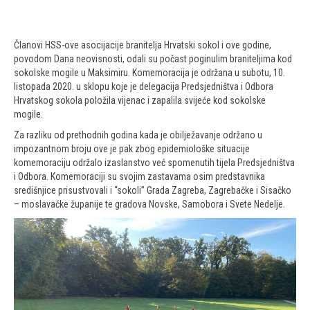
Članovi HSS-ove asocijacije branitelja Hrvatski sokol i ove godine,
povodom Dana neovisnosti, odali su počast poginulim braniteljima kod
sokolske mogile u Maksimiru. Komemoracija je održana u subotu, 10.
listopada 2020. u sklopu koje je delegacija Predsjedništva i Odbora
Hrvatskog sokola položila vijenac i zapalila svijeće kod sokolske
mogile.
Za razliku od prethodnih godina kada je obilježavanje održano u
impozantnom broju ove je pak zbog epidemiološke situacije
komemoraciju održalo izaslanstvo već spomenutih tijela Predsjedništva
i Odbora. Komemoraciji su svojim zastavama osim predstavnika
središnjice prisustvovali i “sokoli” Grada Zagreba, Zagrebačke i Sisačko
– moslavačke županije te gradova Novske, Samobora i Svete Nedelje.